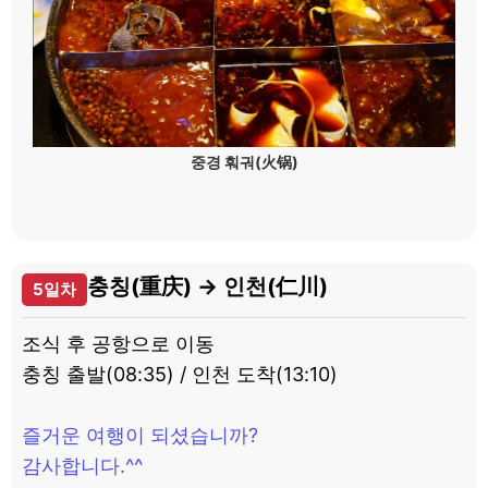
중경 훠궈(火锅)
충칭(重庆) → 인천(仁川)
5일차
조식 후 공항으로 이동
충칭 출발(08:35) / 인천 도착(13:10)
즐거운 여행이 되셨습니까?
감사합니다.^^