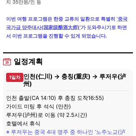
지 35만원/인 등
이번 여행 프로그램은 한중 교류의 일환으로 특별히
‘중국
국가급 양주대사(国家级酿酒大师)’
가 도와주시기로 하면
서 이번 프로그램을 진행할 수 있게 되었습니다.
일정계획
인천(仁川) → 충칭(重庆) → 루저우(泸
1일차
州)
인천 출발(CA 14:10) 후 충칭 도착16:55)
가이드 미팅 후 석식 (만찬)
루저우(泸州)로 이동 (약 2.5시간)
호텔에서 휴식
※ 루저우는 중국 4대 명주 중 하나인 ‘노주노교(泸