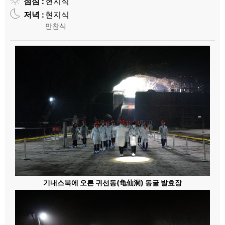
점심
현지식
저녁
현지식
만찬식
기내스북에 오른 귀선동(龟仙洞) 동굴 발효장