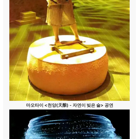
마오타이 <천양(天酿) - 자연이 빚은 술> 공연