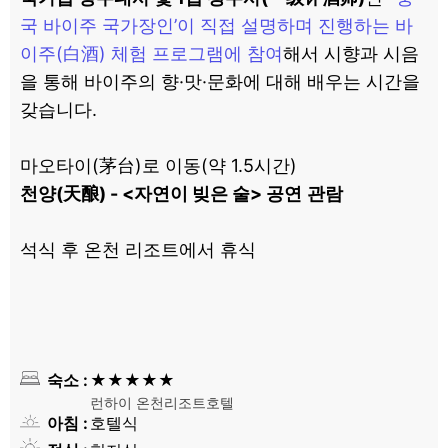
국 바이주
국가장인’이 직접 설명하며 진행하는 바
이주(白酒) 체험 프로그램에 참여
해서 시향과 시음
을 통해 바이주의 향·맛·문화에 대해 배우는 시간을
갖습니다.
마오타이(茅台)로 이동(약 1.5시간)
천양(天酿) - <자연이 빚은 술> 공연
관람
석식 후 온천 리조트에서 휴식
숙소
★★★★★
런하이 온천리조트호텔
아침
호텔식