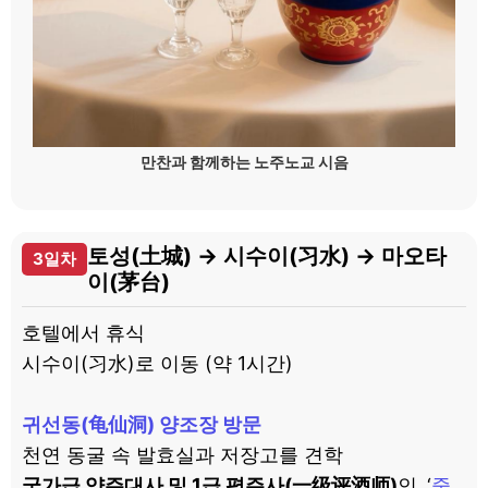
만찬과 함께하는 노주노교 시음
토성(土城) → 시수이(习水) → 마오타
3일차
이(茅台)
호텔에서 휴식
시수이(习水)로 이동 (약 1시간)
귀선동(龟仙洞) 양조장 방문
천연 동굴 속 발효실과 저장고를 견학
국가급 양주대사 및 1급 평주사(一级评酒师)
인
‘
중