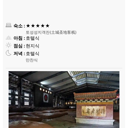
숙소
★★★★★
토성성지객잔(土城圣地客栈)
아침
호텔식
점심
현지식
저녁
호텔식
만찬식