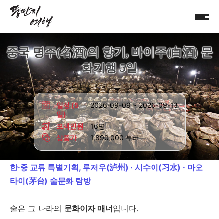
중국 명주(名酒)의 향기, 바이주(白酒) 문
화기행 5일
일정 (5
2026-09-09 ~ 2026-09-13
일)
모객인원
16명
상품가
1,890,000 부터
한·중 교류 특별기획, 루저우(泸州) · 시수이(习水) · 마오
타이(茅台) 술문화 탐방
술은 그 나라의
문화이자 매너
입니다.