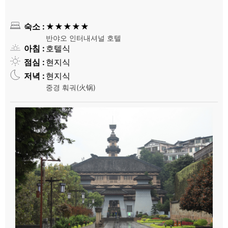
숙소
★★★★★
반야오 인터내셔널 호텔
아침
호텔식
점심
현지식
저녁
현지식
중경 훠궈(火锅)