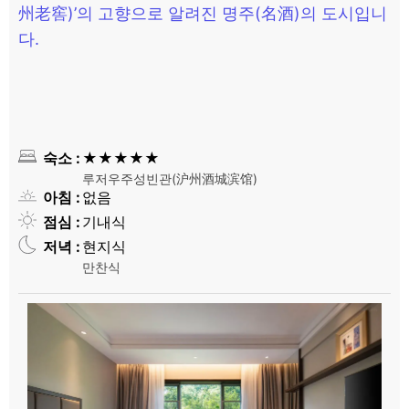
州老窖)’의 고향으로 알려진 명주(名酒)의 도시입니
다.
숙소
★★★★★
루저우주성빈관(沪州酒城滨馆)
아침
없음
점심
기내식
저녁
현지식
만찬식