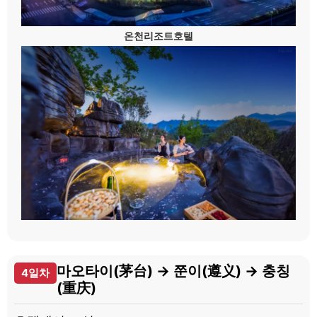
온천리조트호텔
마오타이(茅台) → 쭌이(遵义) → 충칭
4일차
(重庆)