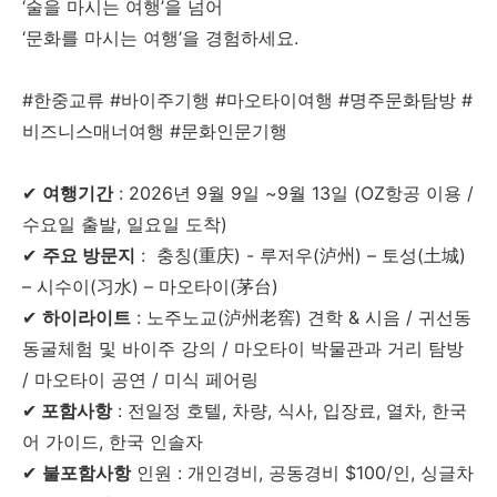
‘술을 마시는 여행’을 넘어
‘문화를 마시는 여행’을 경험하세요.
#한중교류 #바이주기행 #마오타이여행 #명주문화탐방 #
비즈니스매너여행 #문화인문기행
✔
여행기간
: 2026년 9월 9일 ~9월 13일 (OZ항공 이용 /
수요일 출발, 일요일 도착)
✔
주요 방문지
: 충칭(重庆) - 루저우(泸州) – 토성(土城)
– 시수이(习水) – 마오타이(茅台)
✔
하이라이트
: 노주노교(泸州老窖) 견학 & 시음 / 귀선동
동굴체험 및 바이주 강의 / 마오타이 박물관과 거리 탐방
/ 마오타이 공연 / 미식 페어링
✔
포함사항
: 전일정 호텔, 차량, 식사, 입장료, 열차, 한국
어 가이드, 한국 인솔자
✔
불포함사항
인원 : 개인경비, 공동경비 $100/인, 싱글차