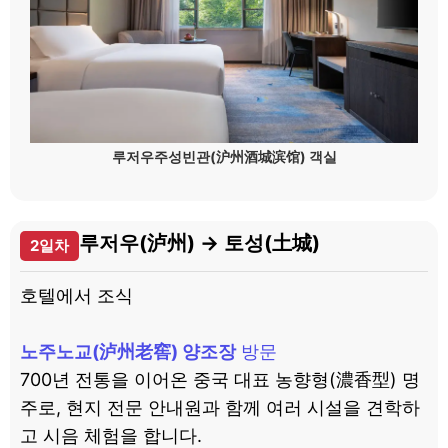
루저우주성빈관(沪州酒城滨馆) 객실
루저우(泸州) → 토성(土城)
2일차
호텔에서 조식
노주노교(泸州老窖) 양조장
방문
700년 전통을 이어온 중국 대표 농향형(濃香型) 명
주로, 현지 전문 안내원과 함께 여러 시설을 견학하
고 시음 체험을 합니다.