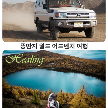
뚱딴지 월드 어드벤처 여행