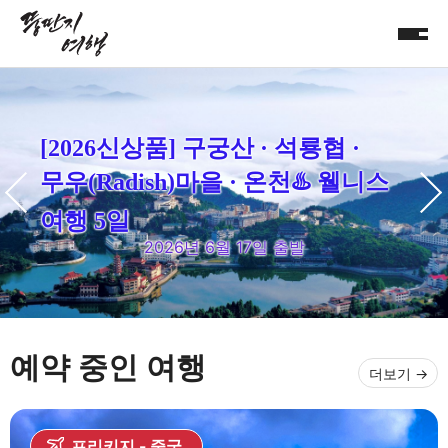
[2026신상품] 구궁산 · 석룡협 ·
무우(Radish)마을 · 온천♨️ 웰니스
여행 5일
2026년 6월 17일 출발
예약 중인 여행
더보기
프리키지
중국