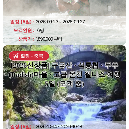
일정 (5일)
2026-09-23 ~ 2026-09-27
모객인원
16명
상품가
1,890,000 부터
힐링
중국
[2026신상품] 구궁산 · 석룡협 · 무우
(Radish)마을 · 고급 온천 웰니스 여행
5일 (모객 중)
일정 (5일)
2026-10-14 ~ 2026-10-18