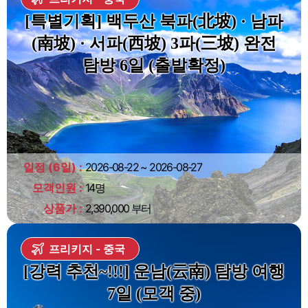
[특별기획] 백두산 북파(北坡) · 남파
(南坡) · 서파(西坡) 3파(三坡) 완전
탐방 6일 (출발확정)
일정 (6일)
2026-08-22 ~ 2026-08-27
모객인원
14명
상품가
2,390,000 부터
프리키지
중국
[강력 추천~!!!] 운남(云南) 탐방 여행
7일 (모객 중)