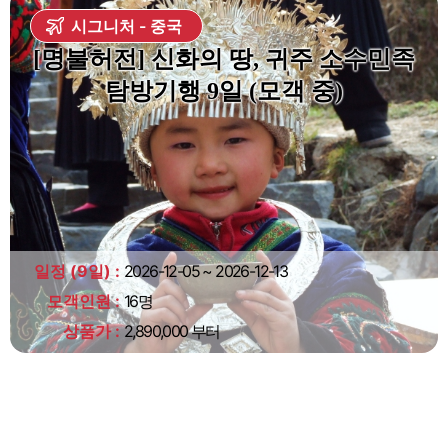
시그니처
중국
[명불허전] 신화의 땅, 귀주 소수민족
탐방기행 9일 (모객 중)
일정 (9일)
2026-12-05 ~ 2026-12-13
모객인원
16명
상품가
2,890,000 부터