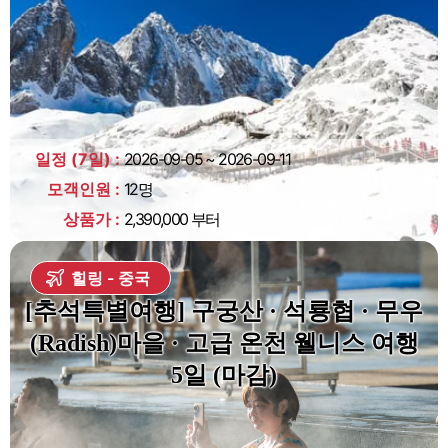
일정 (7일)
2026-09-05 ~ 2026-09-11
모객인원
12명
상품가
2,390,000 부터
힐링
중국
[추석특별여행] 구궁산 · 석룡협 · 무우
(Radish)마을 · 고급 온천 웰니스 여행
5일 (마감)