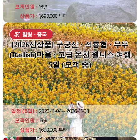
모객인원
16명
상품가
1,690,000 부터
힐링
중국
[2026신상품] 구궁산 · 석룡협 · 무우
(Radish)마을 · 고급 온천 웰니스 여행
5일 (모객 중)
일정 (5일)
2026-11-04 ~ 2026-11-08
모객인원
16명
상품가
1,690,000 부터