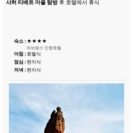
샤허 티베트 마을 탐방
후 호텔에서 휴식
숙소
★★★★
라브랑스 민항호텔
아침
호텔식
점심
현지식
저녁
현지식