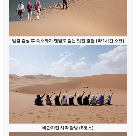
일출 감상 후 숙소까지 맨발로 걷는 멋진 경험 (약 1시간 소요)
바단지린 사막 탐방 (B코스)