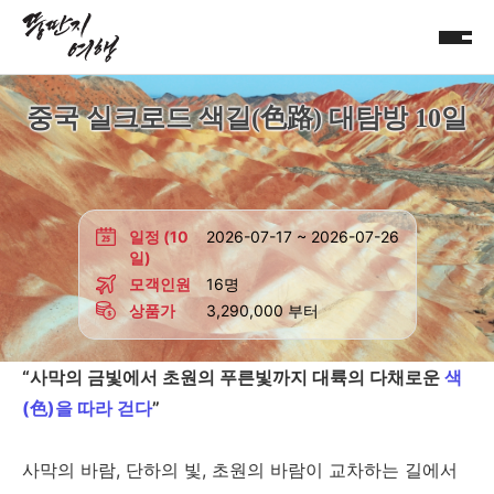
중국 실크로드 색길(色路) 대탐방 10일
일정 (10
2026-07-17 ~ 2026-07-26
일)
모객인원
16명
상품가
3,290,000 부터
“사막의 금빛에서 초원의 푸른빛까지 대륙의 다채로운
색
(色)을 따라 걷다
”
사막의 바람, 단하의 빛, 초원의 바람이 교차하는 길에서