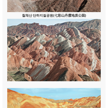
칠채산 단하지질공원(七彩山丹霞地质公园)