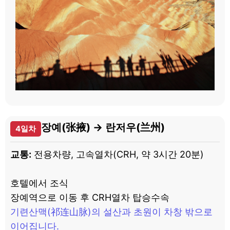
장예(张掖) → 란저우(兰州)
4일차
교통:
전용차량, 고속열차(CRH, 약 3시간 20분)
호텔에서 조식
장예역으로 이동 후 CRH열차 탑승수속
기련산맥(祁连山脉)의 설산과 초원이 차창 밖으로
이어집니다.