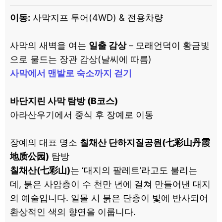
이동:
사막지프 투어(4WD) & 전용차량
사막의 새벽을 여는
일출 감상
– 모래언덕이 황금빛
으로 물드는 장관 감상(날씨에 따름)
사막에서 맨발로 숙소까지 걷기
바단지린 사막 탐방 (B코스)
아라산우기에서 중식 후 장예로 이동
장예의 대표 명소
칠채산 단하지질공원(七彩山丹霞
地质公园)
탐방
칠채산(七彩山)
는 ‘대지의 팔레트’라고도 불리는
데, 붉은 사암층이 수 천만 년에 걸쳐 만들어낸 대지
의 예술입니다. 일몰 시 붉은 단층이 빛에 반사되어
환상적인 색의 향연을 이룹니다.