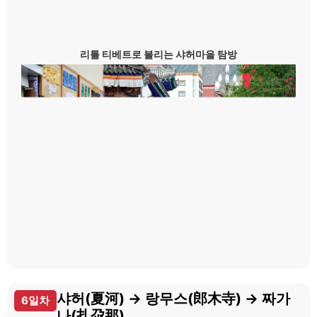
리틀 티베트로 불리는 샤허마을 탐방
샤허(夏河) → 랑무스(郎木寺) → 짜가
6일차
나(扎尕那)