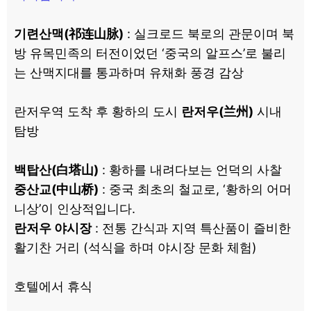
기련산맥(祁连山脉)
: 실크로드 북로의 관문이며 북
방 유목민족의 터전이었던 ‘중국의 알프스’로 불리
는 산맥지대를 통과하며 유채화 풍경 감상
란저우역 도착 후 황하의 도시
란저우(兰州)
시내
탐방
백탑산(白塔山)
: 황하를 내려다보는 언덕의 사찰
중산교(中山桥)
: 중국 최초의 철교로, ‘황하의 어머
니상’이 인상적입니다.
란저우 야시장
: 전통 간식과 지역 특산품이 즐비한
활기찬 거리 (석식을 하며 야시장 문화 체험)
호텔에서 휴식