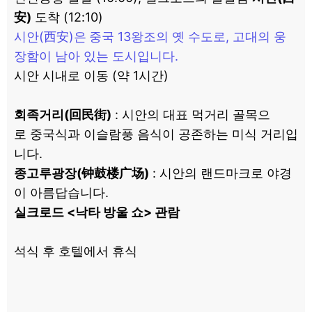
安)
도착 (12:10)
시안(西安)은
중국 13왕조의 옛 수도로, 고대의 웅
장함이 남아 있는 도시입니다.
시안 시내로 이동 (약 1시간)
회족거리(回民街)
: 시안의 대표 먹거리 골목으
로 중국식과 이슬람풍 음식이 공존하는 미식 거리입
니다.
종고루광장(钟鼓楼广场)
: 시안의 랜드마크로 야경
이 아름답습니다.
실크로드 <낙타 방울 쇼> 관람
석식 후 호텔에서 휴식