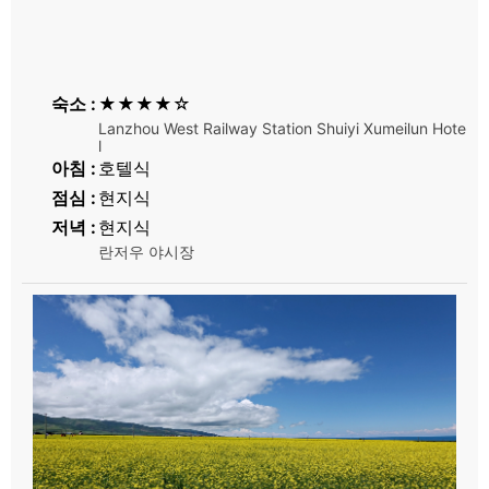
숙소
★★★★☆
Lanzhou West Railway Station Shuiyi Xumeilun Hote
l
아침
호텔식
점심
현지식
저녁
현지식
란저우 야시장