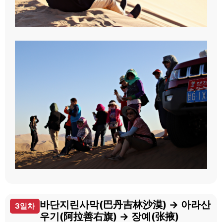
바단지린사막(巴丹吉林沙漠) → 아라산
3일차
우기(阿拉善右旗) → 장예(张掖)