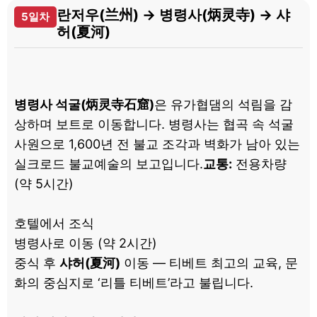
란저우(兰州) → 병령사(炳灵寺) → 샤
5일차
허(夏河)
병령사 석굴(炳灵寺石窟)
은 유가협댐의 석림을 감
상하며 보트로 이동합니다. 병령사는 협곡 속 석굴
사원으로 1,600년 전 불교 조각과 벽화가 남아 있는
실크로드 불교예술의 보고입니다.
교통:
전용차량
(약 5시간)
호텔에서 조식
병령사로 이동 (약 2시간)
중식 후
샤허(夏河)
이동 — 티베트 최고의 교육, 문
화의 중심지로 ‘리틀 티베트’라고 불립니다.