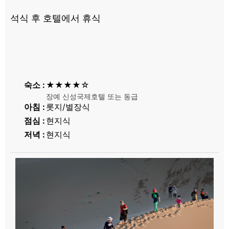
석식 후 호텔에서 휴식
숙소
★★★★☆
장예 신성국제호텔 또는 동급
아침
롯지/별장식
점심
현지식
저녁
현지식