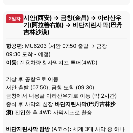
시안(西安) → 금창(金昌) → 아라산우
2일차
기(阿拉善右旗) → 바단지린사막(巴丹
吉林沙漠)
항공편:
MU6203 (서안 07:50 출발 → 금창
09:30 도착 - 예정)
이동:
전용차량 & 사막지프 투어(4WD)
기상 후 공항으로 이동
서안 출발 (07:50), 금창 도착 (09:30)
금창에서 내몽골 아라산우기로 이동 (약 2시간)
중식 후 사막의 심장
바단지린사막(巴丹吉林沙
漠)
진입한 후 4WD 사막지프로 환승
바단지린사막 탐방
(A코스): 세계 3대 사막 중 하나