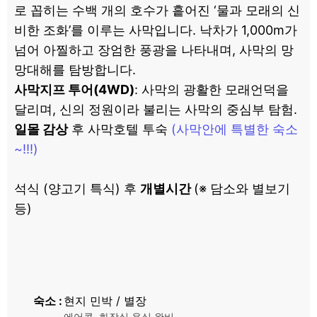
로 꼽히는 수백 개의 호수가 흩어진 ‘물과 모래의 신
비한 조화’를 이루는 사막입니다. 낙차가 1,000m가
넘어 아찔하고 장엄한 풍광을 나타내며, 사막의 망
망대해를 탐방합니다.
사막지프 투어(4WD)
: 사막의 광활한 모래언덕을
달리며, 신의 정원이라 불리는 사막의 중심부 탐험.
일몰 감상
후 사막호텔 투숙
(사막안에 특별한 숙소
~!!!)
석식 (양고기 특식) 후
개별시간
(※ 담소와 별보기
등)
숙소
현지 민박 / 별장
에어콘, 화장실 욕실 완비